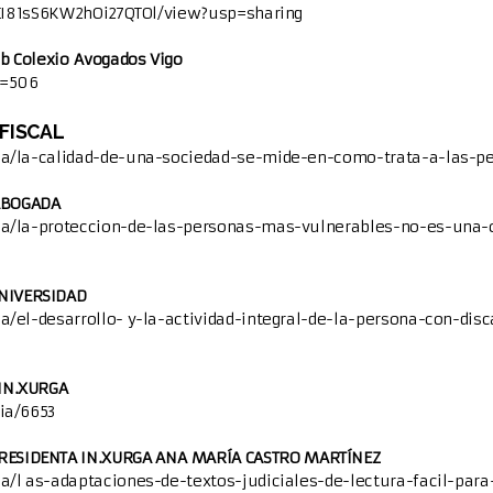
DvEI81sS6KW2hOi27QTOl/view?usp=sharing
b Colexio Avogados Vigo
d=506
 FISCAL
ia/la-calidad-de-una-sociedad-se-mide-en-como-trata-a-las-p
ABOGADA
ia/la-proteccion-de-las-personas-mas-vulnerables-no-es-una-
NIVERSIDAD
/el-desarrollo- y-la-actividad-integral-de-la-persona-con-disc
IN.XURGA
ia/6653
ESIDENTA IN.XURGA ANA MARÍA CASTRO MARTÍNEZ
/l as-adaptaciones-de-textos-judiciales-de-lectura-facil-par