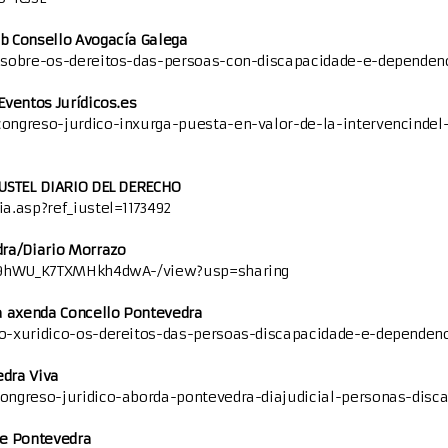
b Consello Avogacía Galega
o-sobre-os-dereitos-das-persoas-con-discapacidade-e-dependen
Eventos Jurídicos.es
congreso-jurdico-inxurga-puesta-en-valor-de-la-intervencindel
IUSTEL DIARIO DEL DERECHO
ia.asp?ref_iustel=1173492
dra/Diario Morrazo
VQvx9hWU_K7TXMHkh4dwA-/view?usp=sharing
a axenda Concello Pontevedra
so-xuridico-os-dereitos-das-persoas-discapacidade-e-dependenc
edra Viva
congreso-juridico-aborda-pontevedra-diajudicial-personas-disc
de Pontevedra