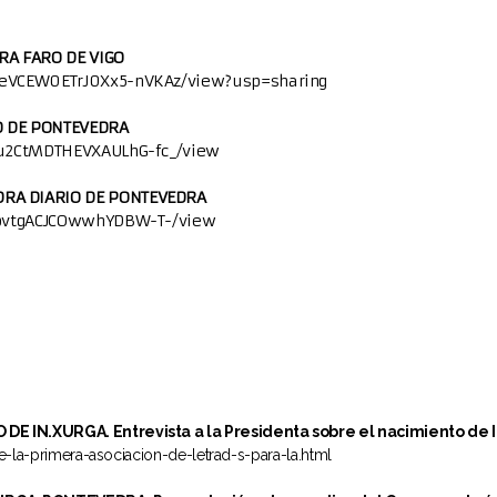
RA FARO DE VIGO
RQeVCEW0ETrJ0Xx5-nVKAz/view?usp=sharing
O DE PONTEVEDRA
LTu2CtMDTHEVXAULhG-fc_/view
DRA DIARIO DE PONTEVEDRA
5vpvtgACJCOwwhYDBW-T-/view
 IN.XURGA. Entrevista a la Presidenta sobre el nacimiento de
la-primera-asociacion-de-letrad-s-para-la.html