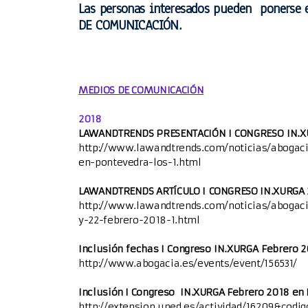
Las personas interesados pueden ponerse e
II Congreso IN.XURGA 2019
DE COMUNICACIÓN.
III Congreso IN.XURGA 2020
IV Congreso IN.XURGA 2021
MEDIOS DE COMUNICACIÓN
V Congreso Internacional IN.XURGA 2022
2018
LAWANDTRENDS PRESENTACIÓN I CONGRESO IN.X
VI Congreso InternacionaI IN.XURGA 2023
http://www.lawandtrends.com/noticias/abogaci
en-pontevedra-los-1.html
VII Congreso Internacional IN.XURGA 2024
LAWANDTRENDS ARTÍCULO I CONGRESO IN.XURGA
VIII Congreso Internacional IN.XURGA 2025
http://www.lawandtrends.com/noticias/abogac
y-22-febrero-2018-1.html
IX Congreso Internacional IN.XURGA 2026
Inclusión fechas I Congreso IN.XURGA Febrero
http://www.abogacia.es/events/event/156531/
Inclusión I Congreso IN.XURGA Febrero 2018 e
I Xornadas IN.XURGA Violencia de Xénero e Muller
http://extension.uned.es/actividad/16209&codig