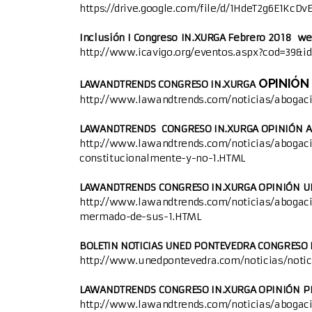
https://drive.google.com/file/d/1HdeT2g6E1Kc
Proxecto Observatorio da Terminoloxía
Inclusión I Congreso IN.XURGA Febrero 2018 we
Proxecto Xustiza Con Apoio
http://www.icavigo.org/eventos.aspx?cod=39&i
Proxecto Amig@s da Lectura Fácil
OPINIÓN
LAWANDTRENDS CONGRESO IN.XURGA
http://www.lawandtrends.com/noticias/abogac
Proxecto Muller en Harmonía
LAWANDTRENDS CONGRESO IN.XURGA OPINIÓN 
Proxecto Persoas Adultas Maiores Inclusiv@s
http://www.lawandtrends.com/noticias/abogac
constitucionalmente-y-no-1.HTML
LAWANDTRENDS CONGRESO IN.XURGA OPINIÓN U
http://www.lawandtrends.com/noticias/abogacia
Campaña PON UN@ AVOGAD@ NA TÚA CURATELA
mermado-de-sus-1.HTML
Campaña EXERCEDEMULLER
BOLETIN NOTICIAS UNED PONTEVEDRA CONGRESO 
http://www.unedpontevedra.com/noticias/notic
Campaña POR UNA MASCARILLA TRANSPARENTE
LAWANDTRENDS CONGRESO IN.XURGA OPINIÓN PR
PARA TOD@S
http://www.lawandtrends.com/noticias/abogacia