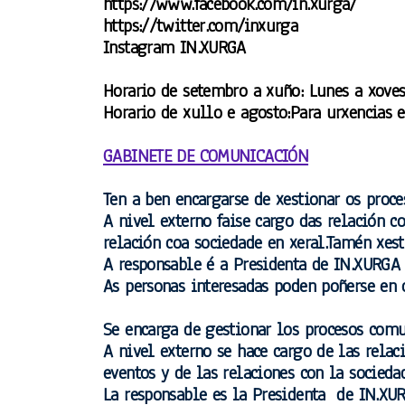
https://www.facebook.com/in.xurga/
NÚMEROS PUBLICADOS
https://twitter.com/inxurga
Instagram IN.XURGA
Nº 1 HARMONÍAS
Horario de setembro a xuño:
Lunes a xoves
Nº 2 HARMONÍAS
Horario de xullo e agosto:
Para urxencias e
Nº 3 HARMONÍAS
GABINETE DE COMUNICACIÓN
Nº 4 HARMONÍAS
Ten a ben encargarse de xestionar os proce
Nº 5 HARMONÍAS
A nivel externo faise cargo das relación c
relación coa sociedade en xeral.Tamén xes
Nº 6 HARMONÍAS
A responsable é a Presidenta de IN.XURGA
As personas interesadas poden poñerse 
Nº 7 HARMONÍAS
Se encarga de gestionar los procesos comu
A nivel externo se hace cargo de las relac
eventos y de las relaciones con la socied
I Congreso IN.XURGA 2018
La responsable es la Presidenta de IN.XUR