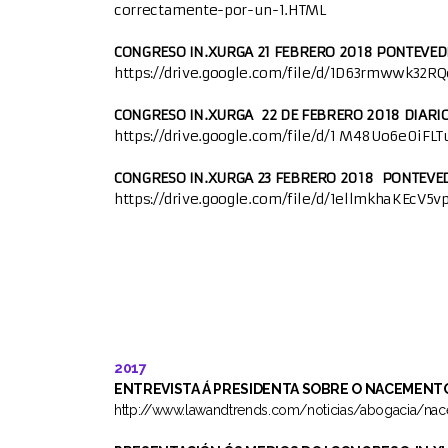
correctamente-por-un-1.HTML
Campaña PONTE EN EL LUGAR DE UNA PERSONA
CON SORDERA
CONGRESO IN.XURGA 21 FEBRERO 2018 PONTEVED
https://drive.google.com/file/d/1D63rmwwk32
Campaña CONTRA AS DEMORAS INXUSTIFICADAS
CONGRESO IN.XURGA 22 DE FEBRERO 2018 DIARI
NA TRAMITACIÓN GRAOS DEPENDENCIA
https://drive.google.com/file/d/1 M48Uo6e0iF
Campaña POLA DIGNIDADE NA AXUDA NO FOGAR
CONGRESO IN.XURGA 23 FEBRERO 2018 PONTEVE
https://drive.google.com/file/d/1ellmkhaKEcV
Sesións formativas impartidas de balde
Eventos 2019 2020
2017
ENTREVISTA Á PRESIDENTA SOBRE O NACEMENTO DE
http://www.lawandtrends.com/noticias/abogacia/nace-