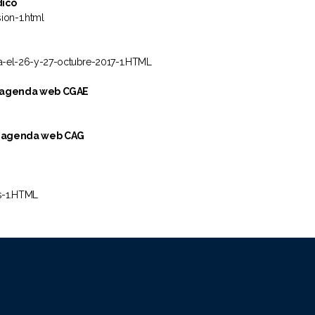
dico
ion-1.html
ra-el-26-y-27-octubre-2017-1.HTML
n agenda web CGAE
n agenda web CAG
as-1.HTML