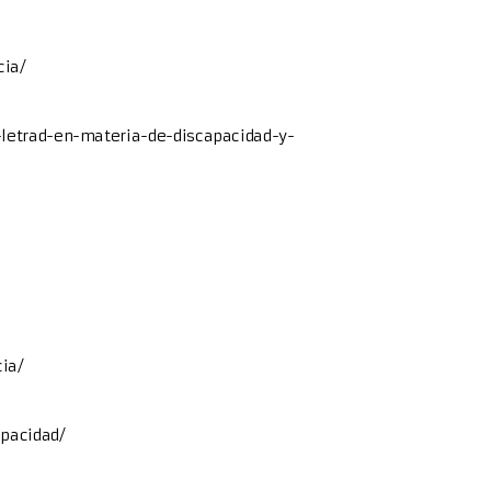
cia/
-letrad-en-materia-de-discapacidad-y-
ia/
apacidad/