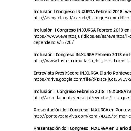
con Discapacidade 2018
Inclusión I Congreso IN.XURGA Febrero 2018 we
http://avogacia.gal/axenda/i-congreso-xuridic
II Xornadas IN.XURGA Violencia de Xénero e Muller
con Discapacidade 2020
Inclusión I Congreso IN.XURGA Febrero 2018 en 
https://www.eventosjuridicos.es/es/eventos/i-
III Xornadas Internacionais IN.XURGA Violencia de
dependencia/12720/
Xénero e Muller con Discapacidade 2022
Inclusión I Congreso IN.XURGA Febrero 2018 en 
http://www.iustel.com/diario_del_derecho/notic
IV Xornadas Internacionais IN.XURGA Violencia de
Xénero e Muller con discapacidade 2024
Entrevista Presi/Secre IN.XURGA Diario Ponteve
https://drive.google.com/file/d/1xscPjCcz36
V Xornadas internacionais IN.XURGA violencia de
Inclusión I Congreso Febreiro 2018 IN.XURGA n
xénero e muller con discapacidade 2026
http://axenda.pontevedra.gal/eventos/i-congre
Presentación do I Congreso IN.XURGA en Pontev
http://pontevedraviva.com/xeral/43239/primer-
Presentación do I Congreso IN.XURGA en Diario 