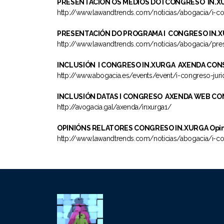
PRESENTACIÓN ÓS MEDIOS DO I CONGRESO IN.XUR
http://www.lawandtrends.com/noticias/abogacia/i-con
PRESENTACIÓN DO PROGRAMA I CONGRESO IN.XUR
http://www.lawandtrends.com/noticias/abogacia/pre
INCLUSIÓN I CONGRESO IN.XURGA AXENDA CONSEJ
http://www.abogacia.es/events/event/i-congreso-juri
INCLUSIÓN DATAS I CONGRESO AXENDA WEB CONS
http://avogacia.gal/axenda/inxurga1/
OPINIÓNS RELATORES CONGRESO IN.XURGA Opini
http://www.lawandtrends.com/noticias/abogacia/i-c