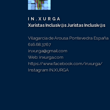
I N . X U R G A
Xuristas Inclusiv@s
Juristas Inclusiv@s
Vilagarcía de Arousa
Pontevedra España
616.68.37.67
in.xurga@gmail.com
Web: inxurga.com
https://www.facebook.com/in.xurga/
Instagram IN.XURGA