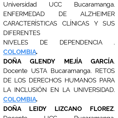
Universidad UCC Bucaramanga.
Proxecto Observatorio da Terminoloxía
ENFERMEDAD DE ALZHEIMER
Proxecto Xustiza Con Apoio
CARACTERÍSTICAS CLÍNICAS Y SUS
Proxecto Amig@s da Lectura Fácil
DIFERENTES
NIVELES DE DEPENDENCIA .
Proxecto Muller en Harmonía
COLOMBIA
.
Proxecto Persoas Adultas Maiores Inclusiv@s
DOÑA
GLENDY MEJÍA GARCÍA
.
Docente USTA Bucaramanga. RETOS
DE LOS DERECHOS HUMANOS PARA
Campaña PON UN@ AVOGAD@ NA TÚA CURATELA
LA INCLUSIÓN EN LA UNIVERSIDAD.
Campaña EXERCEDEMULLER
COLOMBIA
.
Campaña POR UNA MASCARILLA TRANSPARENTE
DOÑA
LEIDY LIZCANO FLOREZ
.
PARA TOD@S