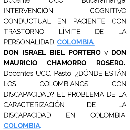
Docente UCC Bucaramanga.
Campaña PONTE EN EL LUGAR DE UNA PERSONA
INTERVENCIÓN COGNITIVO
CON SORDERA
CONDUCTUAL EN PACIENTE CON
Campaña CONTRA AS DEMORAS INXUSTIFICADAS
TRASTORNO LÍMITE DE LA
NA TRAMITACIÓN GRAOS DEPENDENCIA
PERSONALIDAD.
COLOMBIA.
Campaña POLA DIGNIDADE NA AXUDA NO FOGAR
DON
ISRAEL BIEL PORTERO
y
DON
MAURICIO CHAMORRO ROSERO.
Docentes UCC. Pasto. ¿DÓNDE ESTÁN
Sesións formativas impartidas de balde
LOS COLOMBIANOS
CON
Eventos 2019 2020
DISCAPACIDAD? EL PROBLEMA DE LA
CARACTERIZACIÓN DE LA
DISCAPACIDAD EN COLOMBIA.
COLOMBIA
.