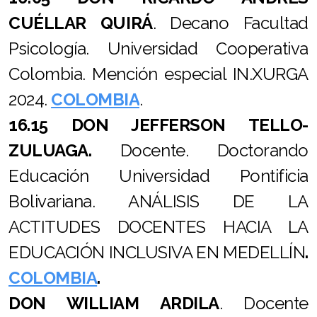
con Discapacidade 2018
CUÉLLAR QUIRÁ
. Decano Facultad
Psicología. Universidad Cooperativa
II Xornadas IN.XURGA Violencia de Xénero e Muller
con Discapacidade 2020
Colombia. Mención especial IN.XURGA
2024.
COLOMBIA
.
III Xornadas Internacionais IN.XURGA Violencia de
Xénero e Muller con Discapacidade 2022
16.15 DON JEFFERSON TELLO-
ZULUAGA.
D
ocente. Doctorando
IV Xornadas Internacionais IN.XURGA Violencia de
Educación Universidad Pontificia
Xénero e Muller con discapacidade 2024
Bolivariana.
ANÁLISIS DE LA
V Xornadas internacionais IN.XURGA violencia de
ACTITUDES DOCENTES HACIA LA
xénero e muller con discapacidade 2026
EDUCACIÓN INCLUSIVA EN MEDELLÍN
.
COLOMBIA
.
DON WILLIAM ARDILA
. Docente