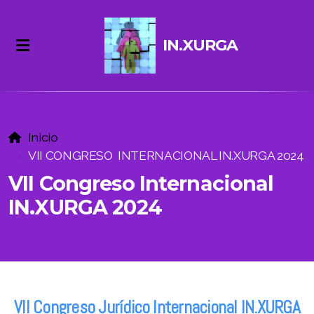
IN.XURGA
Inicio
VII CONGRESO INTERNACIONAL IN.XURGA 2024
VII Congreso Internacional
Sobre la Revista
IN.XURGA 2024
Equipo Editorial
Envíos. Instrucciones.
Contacto
VII Congreso Jurídico Internacional IN.XURGA