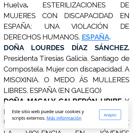
Huelva
.
ESTERILIZACIONES DE
MUJERES CON DISCAPACIDAD EN
ESPAÑA: UNA VIOLACIÓN DE
DERECHOS HUMANOS.
ESPAÑA
.
DOÑA LOURDES DÍAZ SÁNCHEZ.
Presidenta Tiresias Galicia. Santiago de
Compostela. Mujer con discapacidad. A
MISOXINIA. O MEDO ÁS MULLERES
LIBRES. ESPAÑA (EN GALEGO)
DOÑA
MAGALY CALDERÓN URIBE
Y
DOÑA J VANESSA DURÁN
. Docentes
Este sitio web puede usar cookies y
Acepto
scripts externos.
Más información
UCC Bucaramanga. PERCEPCIÓN DE