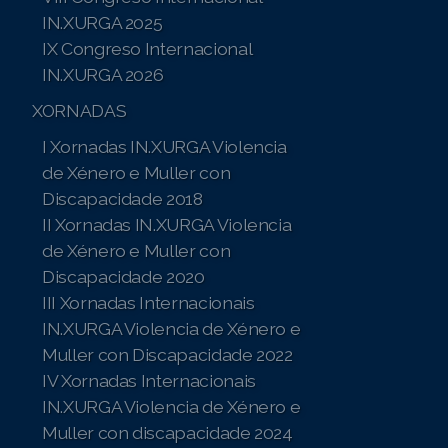
IN.XURGA 2025
Proxecto Observatorio da Terminoloxía
IX Congreso Internacional
Proxecto Xustiza Con Apoio
IN.XURGA 2026
XORNADAS
Proxecto Amig@s da Lectura Fácil
I Xornadas IN.XURGA Violencia
Proxecto Muller en Harmonía
de Xénero e Muller con
Discapacidade 2018
Proxecto Persoas Adultas Maiores Inclusiv@s
II Xornadas IN.XURGA Violencia
de Xénero e Muller con
Discapacidade 2020
III Xornadas Internacionais
Campaña PON UN@ AVOGAD@ NA TÚA CURATELA
IN.XURGA Violencia de Xénero e
Campaña EXERCEDEMULLER
Muller con Discapacidade 2022
IV Xornadas Internacionais
Campaña POR UNA MASCARILLA TRANSPARENTE
IN.XURGA Violencia de Xénero e
PARA TOD@S
Muller con discapacidade 2024