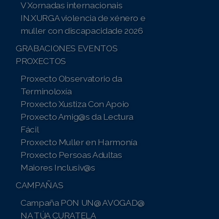
V Xornadas internacionais
Campaña PONTE EN EL LUGAR DE UNA PERSONA
IN.XURGA violencia de xénero e
CON SORDERA
muller con discapacidade 2026
Campaña CONTRA AS DEMORAS INXUSTIFICADAS
GRABACIONES EVENTOS
PROXECTOS
NA TRAMITACIÓN GRAOS DEPENDENCIA
Proxecto Observatorio da
Campaña POLA DIGNIDADE NA AXUDA NO FOGAR
Terminoloxía
Proxecto Xustiza Con Apoio
Proxecto Amig@s da Lectura
Fácil
Sesións formativas impartidas de balde
Proxecto Muller en Harmonía
Proxecto Persoas Adultas
Eventos 2019 2020
Maiores Inclusiv@s
CAMPAÑAS
Campaña PON UN@ AVOGAD@
NA TÚA CURATELA